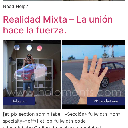
Need Help?
Realidad Mixta – La unión
hace la fuerza.
[et_pb_section admin_label=»Sección» fullwidth=»on»
specialty=»off»][et_pb_fullwidth_code
admin_label=»Código de anchura completa»]