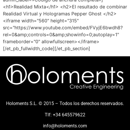
<h1>Realidad Mixta</h1> <h2>El resultado de combinar
Realidad Virtual y Hologramas Pepper Ghost </h2>
<iframe width="560" height="315"
src="https://www.youtube.com/embed/FVyjE6bwdh8?
rel=0&amp;controls=0&amp;showinfo=0;autoplay=1"
frameborder="0" allowfullscreen></iframe>
[/et_pb_fullwidth_code][/et_pb_section]
Holoments S.L. © 2015 – Todos los derechos reservados.
Tlf: +34 645579622
info@holoments.com